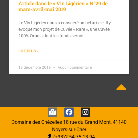
Article dans le « Vin Ligérien » N°29 de
mars-avril-mai 2019
Le Vin Ligérien nous a consacré un bel article. Il y
évoque mon projet de Cuvée « Rare », une Cuvée
100% Orbois dont les fonds seront
LIRE PLUS »
13 décembre 2019
Aucun commentaire
Domaine des Chézelles 18 rue du Grand Mont, 41140
Noyers-sur-Cher
(+33)2 54 75 13 94